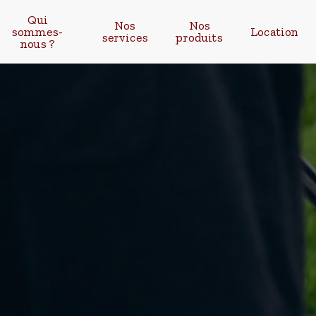
Qui
Nos
Nos
sommes-
Location
services
produits
nous ?