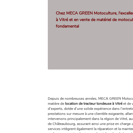
Chez MECA GREEN Motoculture, l'excellen
à Vitré et en vente de matériel de motoc
fondamental
Depuis de nombreuses années, MECA GREEN Motocu
matière de
location de tracteur tondeuse à Vitré
et de 
d'experts, dotée d'une solide expérience dans l'entreti
prestations sur mesure à une clientèle exigeante, alla
intervenons principalement dans la région de Vitré, 
de Châteaubourg, assurant ainsi une prise en charge
services intègrent également la réparation et la maint