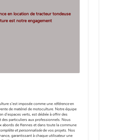
ce en location de tracteur tondeuse
ulture est notre engagement
lture s'est imposée comme une
référence
en
vente de matériel de motoculture. Notre équipe
en d'espaces verts, est dédiée à offrir des
nt des particuliers aux professionnels. Nous
aux abords de Rennes et dans toute la commune
complète et personnalisée
de vos projets. Nos
enance, garantissant à chaque utilisateur une