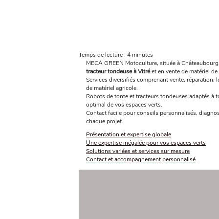
Temps de lecture : 4 minutes
MECA GREEN Motoculture, située à Châteaubourg,
tracteur tondeuse à Vitré
et en vente de matériel de
Services diversifiés comprenant vente, réparation,
de matériel agricole.
Robots de tonte et tracteurs tondeuses adaptés à t
optimal de vos espaces verts.
Contact facile pour conseils personnalisés, diagno
chaque projet.
Présentation et expertise globale
Une expertise inégalée pour vos espaces verts
Solutions variées et services sur mesure
Contact et accompagnement personnalisé