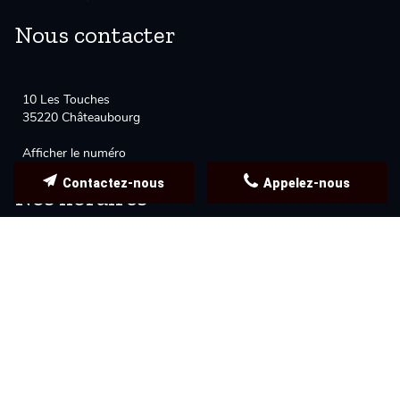
Nous contacter
10 Les Touches
35220
Châteaubourg
Afficher le numéro
Contactez-nous
Appelez-nous
Nos horaires
Fermé actuellement
Samedi
08h30-12h30
Dimanche
Fermé
Lundi
13h30-18h30
Mardi
08h30-12h, 13h30-18h30
Mercredi
08h30-12h, 13h30-18h30
Jeudi
08h30-12h, 13h30-18h30