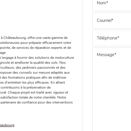
é à Châteaubourg, offre une vaste gamme de
e motobineuses pour préparer efficacement votre
ointe, de services de réparation experts et de
nage.
engage à fournir des solutions de motoculture
ricole et améliorer la qualité des sols. Nos
riculteurs, des jardiniers passionnés et des
 proposer des conseils sur mesure adaptés aux
 des formations pratiques afin de maîtriser
s d'entretien les plus efficaces. En alliant
 contribuons à la préservation de
ral. Chaque projet est traité avec
rigueur et
satisfaction totale de notre clientèle. Notre
 partenaire de confiance pour des interventions
teaubourg