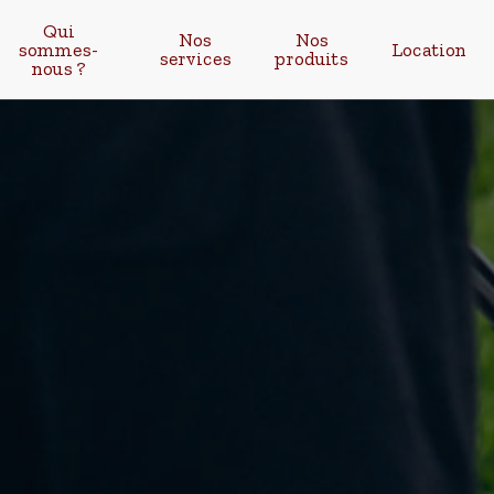
Qui
Nos
Nos
sommes-
Location
services
produits
nous ?