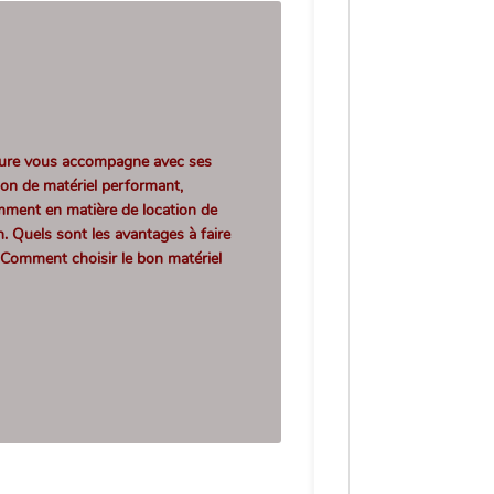
re vous accompagne avec ses
ation de matériel performant,
amment en matière de
location de
n
. Quels sont les avantages à faire
? Comment choisir le bon matériel