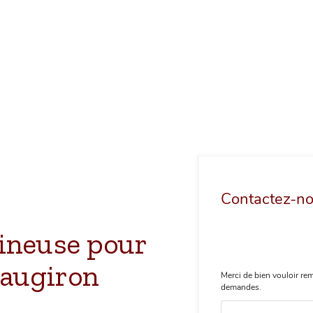
Contactez-n
ineuse pour
eaugiron
Merci de bien vouloir rem
demandes.