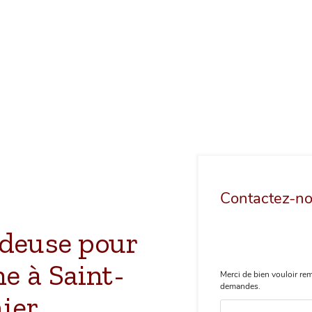
Contactez-n
ndeuse pour
e à Saint-
Merci de bien vouloir rem
demandes.
ier