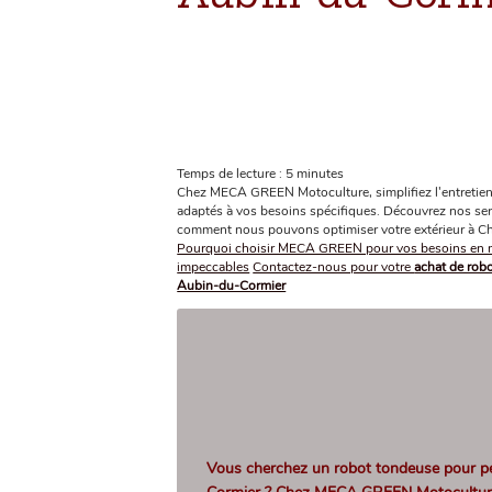
Temps de lecture : 5 minutes
Chez MECA GREEN Motoculture, simplifiez l'entretien 
adaptés à vos besoins spécifiques. Découvrez nos servi
comment nous pouvons optimiser votre extérieur à Ch
Pourquoi choisir MECA GREEN pour vos besoins en m
impeccables
Contactez-nous pour votre
achat de rob
Aubin-du-Cormier
Vous cherchez un
robot tondeuse pour p