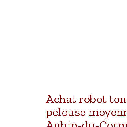
Achat robot to
pelouse moyenn
Aubin-du-Corm