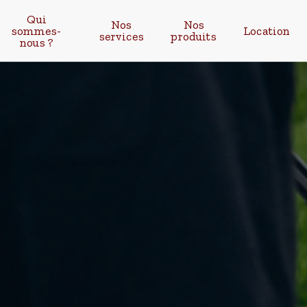
Qui
Nos
Nos
sommes-
Location
services
produits
nous ?