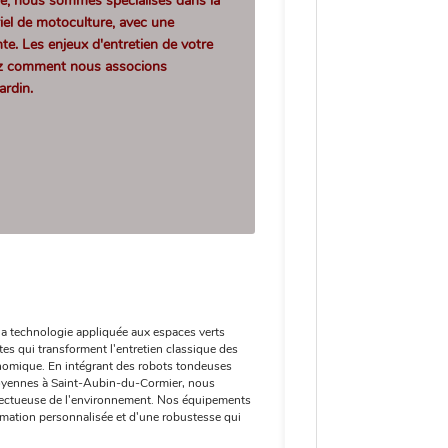
 nous sommes spécialisés dans la
riel de motoculture, avec une
te. Les enjeux d'entretien de votre
ez comment nous associons
ardin.
 technologie appliquée aux espaces verts
es qui transforment l'entretien classique des
nomique. En intégrant des robots tondeuses
oyennes à Saint-Aubin-du-Cormier, nous
espectueuse de l'environnement. Nos équipements
mmation personnalisée et d'une robustesse qui