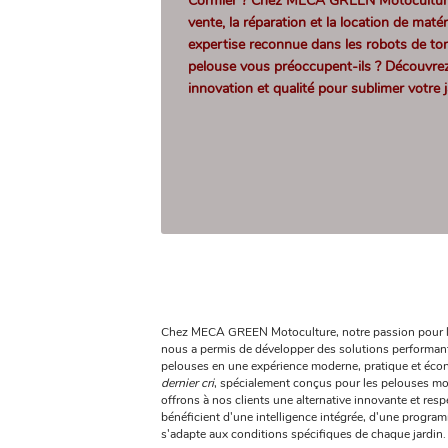
Cormier
? Chez MECA GREEN Motoculture,
vente, la réparation et la location de maté
expertise reconnue dans les robots de ton
pelouse vous préoccupent-ils ? Découvr
innovation et qualité pour sublimer votre j
Chez MECA GREEN Motoculture, notre passion pour la
nous a permis de développer des solutions performant
pelouses en une expérience moderne, pratique et éco
dernier cri
, spécialement conçus pour les pelouses m
offrons à nos clients une alternative innovante et r
bénéficient d'une intelligence intégrée, d'une progra
s'adapte aux conditions spécifiques de chaque jardin.